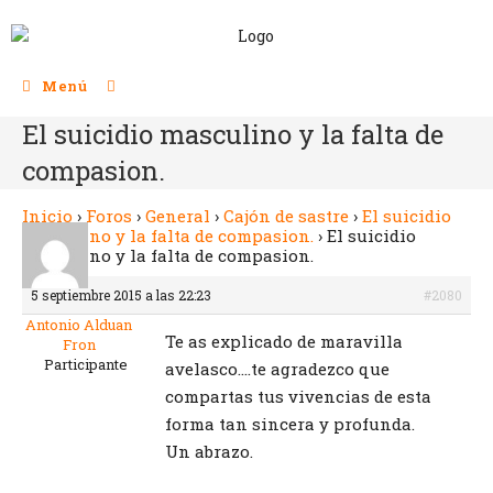
Menú
El suicidio masculino y la falta de
compasion.
Inicio
›
Foros
›
General
›
Cajón de sastre
›
El suicidio
masculino y la falta de compasion.
›
El suicidio
masculino y la falta de compasion.
5 septiembre 2015 a las 22:23
#2080
Antonio Alduan
Te as explicado de maravilla
Fron
Participante
avelasco….te agradezco que
compartas tus vivencias de esta
forma tan sincera y profunda.
Un abrazo.