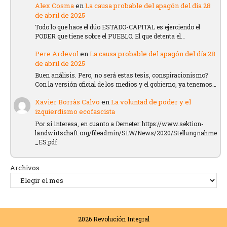
Alex Cosma
en
La causa probable del apagón del día 28
de abril de 2025
Todo lo que hace el dúo ESTADO-CAPITAL es ejerciendo el
PODER que tiene sobre el PUEBLO. El que detenta el…
Pere Ardevol
en
La causa probable del apagón del día 28
de abril de 2025
Buen análisis. Pero, no será estas tesis, conspiracionismo?
Con la versión oficial de los medios y el gobierno, ya tenemos…
Xavier Borràs Calvo
en
La voluntad de poder y el
izquierdismo ecofascista
Por si interesa, en cuanto a Demeter: https://www.sektion-
landwirtschaft.org/fileadmin/SLW/News/2020/Stellungnahme
_ES.pdf
Archivos
2026
Revolución Integral