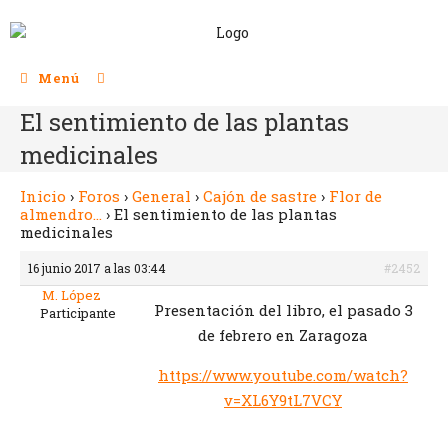
Menú
El sentimiento de las plantas
medicinales
Inicio
›
Foros
›
General
›
Cajón de sastre
›
Flor de
almendro…
›
El sentimiento de las plantas
medicinales
16 junio 2017 a las 03:44
#2452
M. López
Presentación del libro, el pasado 3
Participante
de febrero en Zaragoza
https://www.youtube.com/watch?
v=XL6Y9tL7VCY