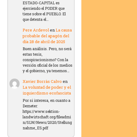
ESTADO-CAPITAL es
ejerciendo el PODER que
tiene sobre el PUEBLO. El
que detenta el…
Pere Ardevol
en
La causa
probable del apagón del
día 28 de abril de 2025
Buen análisis. Pero, no será
estas tesis,
conspiracionismo? Con la
versión oficial de los medios
y el gobierno, ya tenemos…
Xavier Borràs Calvo
en
La voluntad de poder y el
izquierdismo ecofascista
Por si interesa, en cuanto a
Demeter:
https://www.sektion-
landwirtschaft.org/fileadmi
n/SLW/News/2020/Stellung
nahme_ES.pdf