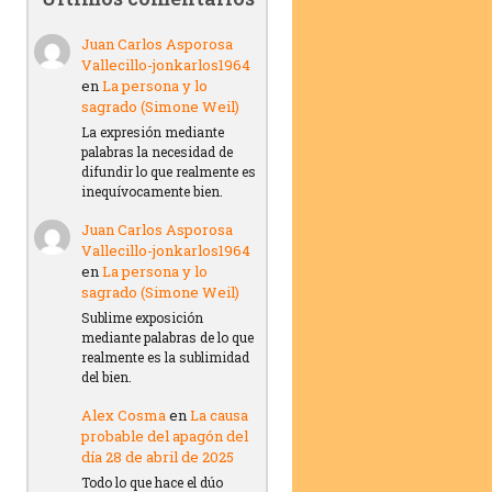
Juan Carlos Asporosa
Vallecillo-jonkarlos1964
en
La persona y lo
sagrado (Simone Weil)
La expresión mediante
palabras la necesidad de
difundir lo que realmente es
inequívocamente bien.
Juan Carlos Asporosa
Vallecillo-jonkarlos1964
en
La persona y lo
sagrado (Simone Weil)
Sublime exposición
mediante palabras de lo que
realmente es la sublimidad
del bien.
Alex Cosma
en
La causa
probable del apagón del
día 28 de abril de 2025
Todo lo que hace el dúo