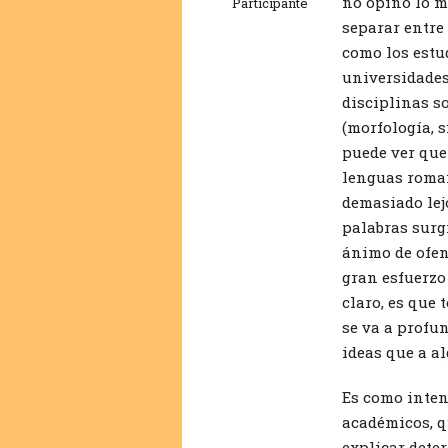
no opino lo m
Participante
separar entre
como los estud
universidades
disciplinas so
(morfología, s
puede ver que 
lenguas roman
demasiado lej
palabras surg
ánimo de ofen
gran esfuerzo 
claro, es que
se va a profu
ideas que a al
Es como inten
académicos, q
explicar dete