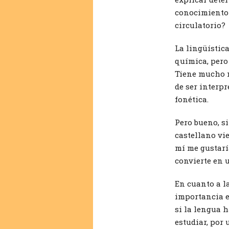
conocimiento 
circulatorio?
La lingüística
química, pero 
Tiene mucho m
de ser interpr
fonética.
Pero bueno, si
castellano vie
mí me gustarí
convierte en 
En cuanto a la
importancia en
si la lengua 
estudiar, por 