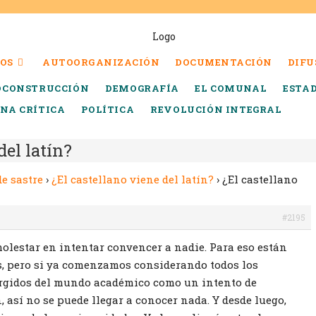
OS
AUTOORGANIZACIÓN
DOCUMENTACIÓN
DIFU
OCONSTRUCCIÓN
DEMOGRAFÍA
EL COMUNAL
ESTA
INA CRÍTICA
POLÍTICA
REVOLUCIÓN INTEGRAL
del latín?
de sastre
›
¿El castellano viene del latín?
›
¿El castellano
#2195
olestar en intentar convencer a nadie. Para eso están
as, pero si ya comenzamos considerando todos los
rgidos del mundo académico como un intento de
 así no se puede llegar a conocer nada. Y desde luego,