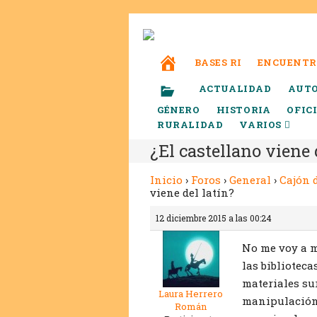
BASES RI
ENCUENTR
ACTUALIDAD
AUT
GÉNERO
HISTORIA
OFIC
RURALIDAD
VARIOS
¿El castellano viene 
Inicio
›
Foros
›
General
›
Cajón 
viene del latín?
12 diciembre 2015 a las 00:24
No me voy a m
las bibliotec
materiales su
Laura Herrero
manipulación,
Román