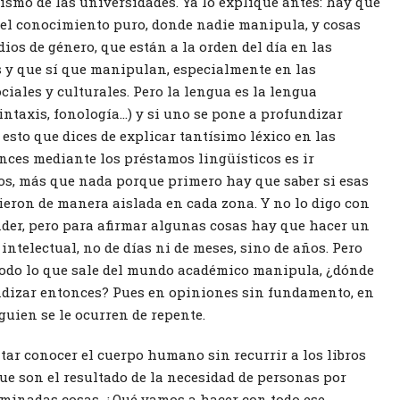
ismo de las universidades. Ya lo expliqué antes: hay que
 el conocimiento puro, donde nadie manipula, y cosas
ios de género, que están a la orden del día en las
 y que sí que manipulan, especialmente en las
ciales y culturales. Pero la lengua es la lengua
intaxis, fonología…) y si uno se pone a profundizar
esto que dices de explicar tantísimo léxico en las
ces mediante los préstamos lingüísticos es ir
os, más que nada porque primero hay que saber si esas
ieron de manera aislada en cada zona. Y no lo digo con
der, pero para afirmar algunas cosas hay que hacer un
intelectual, no de días ni de meses, sino de años. Pero
 todo lo que sale del mundo académico manipula, ¿dónde
ndizar entonces? Pues en opiniones sin fundamento, en
guien se le ocurren de repente.
tar conocer el cuerpo humano sin recurrir a los libros
ue son el resultado de la necesidad de personas por
rminadas cosas. ¿Qué vamos a hacer con todo ese