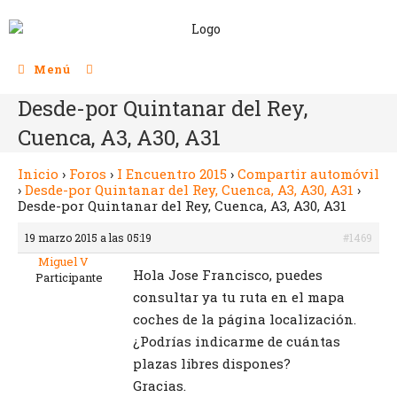
Menú
Desde-por Quintanar del Rey,
Cuenca, A3, A30, A31
Inicio
›
Foros
›
I Encuentro 2015
›
Compartir automóvil
›
Desde-por Quintanar del Rey, Cuenca, A3, A30, A31
›
Desde-por Quintanar del Rey, Cuenca, A3, A30, A31
19 marzo 2015 a las 05:19
#1469
Miguel V
Hola Jose Francisco, puedes
Participante
consultar ya tu ruta en el mapa
coches de la página localización.
¿Podrías indicarme de cuántas
plazas libres dispones?
Gracias.