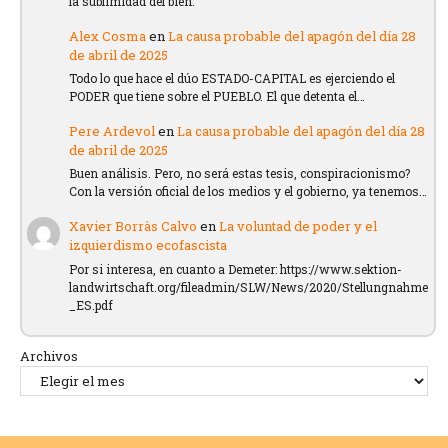
la sublimidad del bien.
Alex Cosma
en
La causa probable del apagón del día 28
de abril de 2025
Todo lo que hace el dúo ESTADO-CAPITAL es ejerciendo el
PODER que tiene sobre el PUEBLO. El que detenta el…
Pere Ardevol
en
La causa probable del apagón del día 28
de abril de 2025
Buen análisis. Pero, no será estas tesis, conspiracionismo?
Con la versión oficial de los medios y el gobierno, ya tenemos…
Xavier Borràs Calvo
en
La voluntad de poder y el
izquierdismo ecofascista
Por si interesa, en cuanto a Demeter: https://www.sektion-
landwirtschaft.org/fileadmin/SLW/News/2020/Stellungnahme
_ES.pdf
Archivos