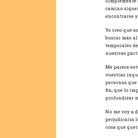
Simplemente s
camino siguen 
encontrarse y
Yo creo que s
buscar más al
temporales de
nuestras part
Me parece est
vuestras inqui
personas que 
fin, que lo im
profundizar m
No me voy a d
perjudicaría l
cosa que quer