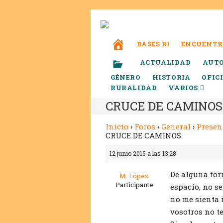
BASES RI
ENCUENTR
ACTUALIDAD
AUT
GÉNERO
HISTORIA
OFIC
RURALIDAD
VARIOS
CRUCE DE CAMINOS
Inicio
›
Foros
›
General
›
Presen
CRUCE DE CAMINOS
12 junio 2015 a las 13:28
De alguna for
M. López
Participante
espacio, no s
no me sienta 
vosotros no t