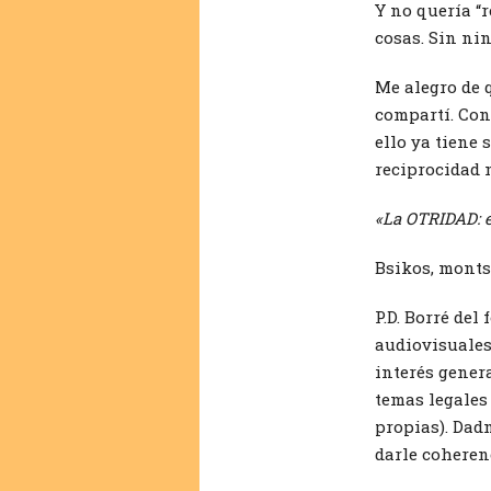
Y no quería “
cosas. Sin ni
Me alegro de 
compartí. Con
ello ya tiene 
reciprocidad 
«La OTRIDAD: el
Bsikos, monts
P.D. Borré del
audiovisuales
interés gener
temas legales
propias). Dad
darle coheren