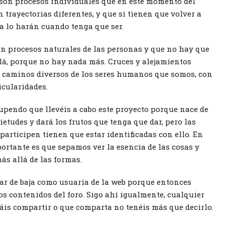
on procesos individuales que en este momento del
trayectorias diferentes, y que si tienen que volver a
a lo harán cuando tenga que ser.
on procesos naturales de las personas y que no hay que
lá, porque no hay nada más. Cruces y alejamientos
 caminos diversos de los seres humanos que somos, con
icularidades.
upendo que llevéis a cabo este proyecto porque nace de
etudes y dará los frutos que tenga que dar, pero las
participen tienen que estar identificadas con ello. En
portante es que sepamos ver la esencia de las cosas y
ás allá de las formas.
ar de baja como usuaria de la web porque entonces
os contenidos del foro. Sigo ahí igualmente, cualquier
áis compartir o que comparta no tenéis más que decirlo.