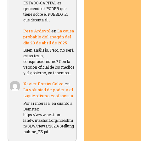
ESTADO-CAPITAL es
ejerciendo el PODER que
tiene sobre el PUEBLO. El
que detenta el…
Pere Ardevol
en
La causa
probable del apagón del
día 28 de abril de 2025
Buen análisis. Pero, no será
estas tesis,
conspiracionismo? Con la
versión oficial de los medios
y el gobierno, ya tenemos…
Xavier Borràs Calvo
en
La voluntad de poder y el
izquierdismo ecofascista
Por si interesa, en cuanto a
Demeter:
https://www.sektion-
landwirtschaft.org/fileadmi
n/SLW/News/2020/Stellung
nahme_ES.pdf