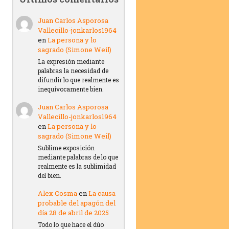
Juan Carlos Asporosa
Vallecillo-jonkarlos1964
en
La persona y lo
sagrado (Simone Weil)
La expresión mediante
palabras la necesidad de
difundir lo que realmente es
inequívocamente bien.
Juan Carlos Asporosa
Vallecillo-jonkarlos1964
en
La persona y lo
sagrado (Simone Weil)
Sublime exposición
mediante palabras de lo que
realmente es la sublimidad
del bien.
Alex Cosma
en
La causa
probable del apagón del
día 28 de abril de 2025
Todo lo que hace el dúo