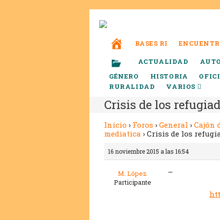
BASES RI
ENCUENTR
ACTUALIDAD
AUT
GÉNERO
HISTORIA
OFIC
RURALIDAD
VARIOS
Crisis de los refugi
Inicio
›
Foros
›
General
›
Cajón 
mediatica
›
Crisis de los refug
16 noviembre 2015 a las 16:54
–
M. López
Participante
ht