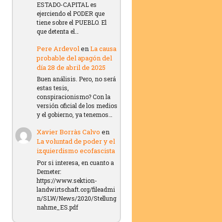
ESTADO-CAPITAL es
ejerciendo el PODER que
tiene sobre el PUEBLO. El
que detenta el…
Pere Ardevol
en
La causa
probable del apagón del
día 28 de abril de 2025
Buen análisis. Pero, no será
estas tesis,
conspiracionismo? Con la
versión oficial de los medios
y el gobierno, ya tenemos…
Xavier Borràs Calvo
en
La voluntad de poder y el
izquierdismo ecofascista
Por si interesa, en cuanto a
Demeter:
https://www.sektion-
landwirtschaft.org/fileadmi
n/SLW/News/2020/Stellung
nahme_ES.pdf