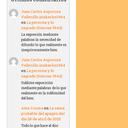
Juan Carlos Asporosa
Vallecillo-jonkarlos1964
en
La persona y lo
sagrado (Simone Weil)
La expresión mediante
palabras la necesidad de
difundir lo que realmente es
inequívocamente bien.
Juan Carlos Asporosa
Vallecillo-jonkarlos1964
en
La persona y lo
sagrado (Simone Weil)
Sublime exposición
mediante palabras de lo que
realmente es la sublimidad
del bien.
Alex Cosma
en
La causa
probable del apagón del
día 28 de abril de 2025
Todo lo que hace el dúo