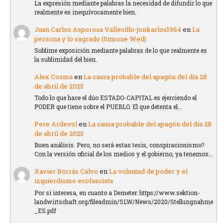
La expresión mediante palabras la necesidad de difundir lo que
realmente es inequívocamente bien.
Juan Carlos Asporosa Vallecillo-jonkarlos1964
en
La
persona y lo sagrado (Simone Weil)
Sublime exposición mediante palabras de lo que realmente es
la sublimidad del bien.
Alex Cosma
en
La causa probable del apagón del día 28
de abril de 2025
Todo lo que hace el dúo ESTADO-CAPITAL es ejerciendo el
PODER que tiene sobre el PUEBLO. El que detenta el…
Pere Ardevol
en
La causa probable del apagón del día 28
de abril de 2025
Buen análisis. Pero, no será estas tesis, conspiracionismo?
Con la versión oficial de los medios y el gobierno, ya tenemos…
Xavier Borràs Calvo
en
La voluntad de poder y el
izquierdismo ecofascista
Por si interesa, en cuanto a Demeter: https://www.sektion-
landwirtschaft.org/fileadmin/SLW/News/2020/Stellungnahme
_ES.pdf