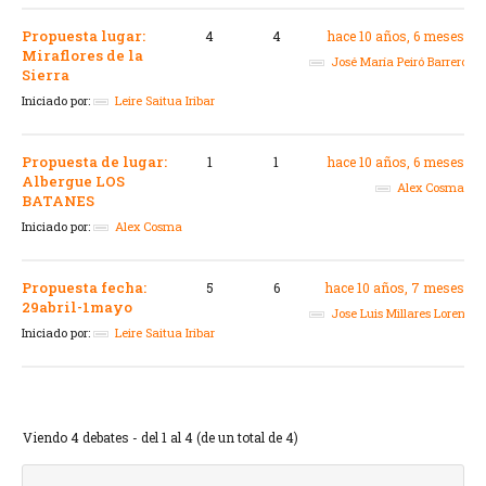
Propuesta lugar:
4
4
hace 10 años, 6 meses
Miraflores de la
José María Peiró Barrero
Sierra
Iniciado por:
Leire Saitua Iribar
Propuesta de lugar:
1
1
hace 10 años, 6 meses
Albergue LOS
Alex Cosma
BATANES
Iniciado por:
Alex Cosma
Propuesta fecha:
5
6
hace 10 años, 7 meses
29abril-1mayo
Jose Luis Millares Lorenzo
Iniciado por:
Leire Saitua Iribar
Viendo 4 debates - del 1 al 4 (de un total de 4)