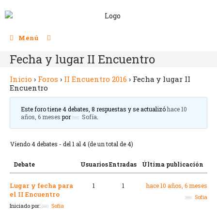
Menú
Fecha y lugar II Encuentro
Inicio
›
Foros
›
II Encuentro 2016
›
Fecha y lugar II
Encuentro
Este foro tiene 4 debates, 8 respuestas y se actualizó
hace 10
años, 6 meses
por
Sofía
.
Viendo 4 debates - del 1 al 4 (de un total de 4)
Debate
Usuarios
Entradas
Última publicación
Lugar y fecha para
1
1
hace 10 años, 6 meses
el II Encuentro
Sofía
Iniciado por:
Sofía