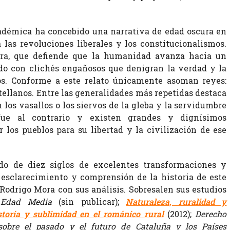
académica ha concebido una narrativa de edad oscura en
 las revoluciones liberales y los constitucionalismos.
cera, que defiende que la humanidad avanza hacia un
ado con clichés engañosos que denigran la verdad y la
os. Conforme a este relato únicamente asoman reyes:
tellanos. Entre las generalidades más repetidas destaca
 los vasallos o los siervos de la gleba y la servidumbre
fue al contrario y existen grandes y dignísimos
 los pueblos para su libertad y la civilización de ese
o de diez siglos de excelentes transformaciones y
 esclarecimiento y comprensión de la historia de este
Rodrigo Mora con sus análisis. Sobresalen sus estudios
 Edad Media
(sin publicar);
Naturaleza, ruralidad y
storia y sublimidad en el románico rural
(2012);
Derecho
sobre el pasado y el futuro de Cataluña y los Países