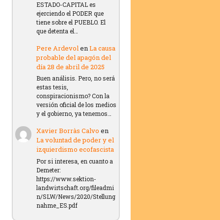
ESTADO-CAPITAL es
ejerciendo el PODER que
tiene sobre el PUEBLO. El
que detenta el…
Pere Ardevol
en
La causa
probable del apagón del
día 28 de abril de 2025
Buen análisis. Pero, no será
estas tesis,
conspiracionismo? Con la
versión oficial de los medios
y el gobierno, ya tenemos…
Xavier Borràs Calvo
en
La voluntad de poder y el
izquierdismo ecofascista
Por si interesa, en cuanto a
Demeter:
https://www.sektion-
landwirtschaft.org/fileadmi
n/SLW/News/2020/Stellung
nahme_ES.pdf