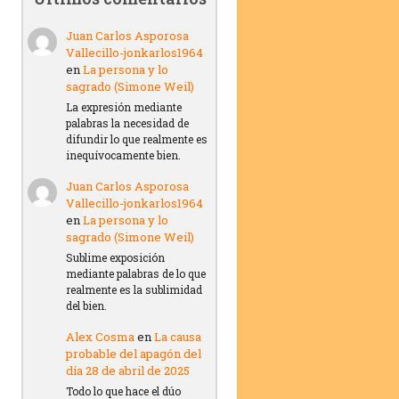
Juan Carlos Asporosa
Vallecillo-jonkarlos1964
en
La persona y lo
sagrado (Simone Weil)
La expresión mediante
palabras la necesidad de
difundir lo que realmente es
inequívocamente bien.
Juan Carlos Asporosa
Vallecillo-jonkarlos1964
en
La persona y lo
sagrado (Simone Weil)
Sublime exposición
mediante palabras de lo que
realmente es la sublimidad
del bien.
Alex Cosma
en
La causa
probable del apagón del
día 28 de abril de 2025
Todo lo que hace el dúo