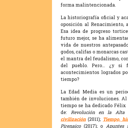
forma malintencionada.
La historiografía oficial y 
oposición al Renacimiento, a
Esa idea de progreso torti
futuro mejor, se ha aliment
vida de nuestros antepasad
godos, califas o monarcas cas
el mantra del feudalismo, con
del pueblo. Pero… ¿y si 
acontecimientos logrados por
tiempo?
La Edad Media es un period
también de involuciones. Al
tiempo se ha dedicado Félix 
de:
Revolución en la Alta
civilización
(2011);
Tiempo, hi
Pirenaico
(2017); o
Apuntes 