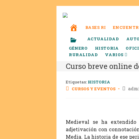
BASES RI
ENCUENTR
ACTUALIDAD
AUT
GÉNERO
HISTORIA
OFIC
RURALIDAD
VARIOS
Curso breve online d
Etiquetas:
HISTORIA
adm
CURSOS Y EVENTOS
Medieval se ha extendido 
adjetivación con connotación
Media. La historia de ese per