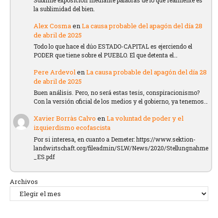
Sublime exposición mediante palabras de lo que realmente es
la sublimidad del bien.
Alex Cosma
en
La causa probable del apagón del día 28
de abril de 2025
Todo lo que hace el dúo ESTADO-CAPITAL es ejerciendo el
PODER que tiene sobre el PUEBLO. El que detenta el…
Pere Ardevol
en
La causa probable del apagón del día 28
de abril de 2025
Buen análisis. Pero, no será estas tesis, conspiracionismo?
Con la versión oficial de los medios y el gobierno, ya tenemos…
Xavier Borràs Calvo
en
La voluntad de poder y el
izquierdismo ecofascista
Por si interesa, en cuanto a Demeter: https://www.sektion-
landwirtschaft.org/fileadmin/SLW/News/2020/Stellungnahme
_ES.pdf
Archivos