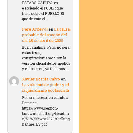
ESTADO-CAPITAL es
ejerciendo el PODER que
tiene sobre el PUEBLO. El
que detenta el…
Pere Ardevol
en
La causa
probable del apagón del
día 28 de abril de 2025
Buen análisis. Pero, no será
estas tesis,
conspiracionismo? Con la
versión oficial de los medios
y el gobierno, ya tenemos…
Xavier Borràs Calvo
en
La voluntad de poder y el
izquierdismo ecofascista
Por si interesa, en cuanto a
Demeter:
https://www.sektion-
landwirtschaft.org/fileadmi
n/SLW/News/2020/Stellung
nahme_ES.pdf