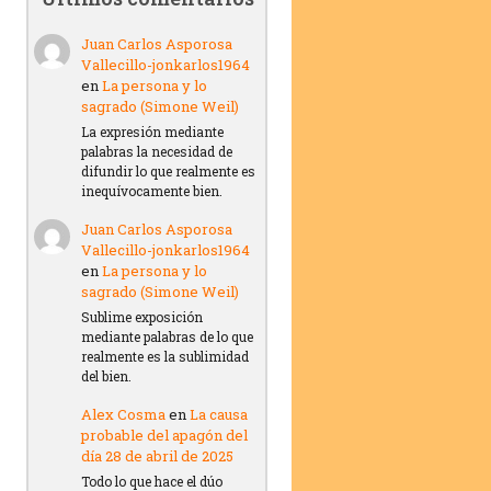
Juan Carlos Asporosa
Vallecillo-jonkarlos1964
en
La persona y lo
sagrado (Simone Weil)
La expresión mediante
palabras la necesidad de
difundir lo que realmente es
inequívocamente bien.
Juan Carlos Asporosa
Vallecillo-jonkarlos1964
en
La persona y lo
sagrado (Simone Weil)
Sublime exposición
mediante palabras de lo que
realmente es la sublimidad
del bien.
Alex Cosma
en
La causa
probable del apagón del
día 28 de abril de 2025
Todo lo que hace el dúo