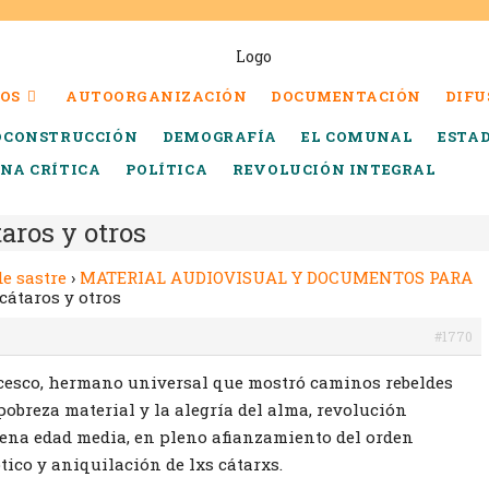
OS
AUTOORGANIZACIÓN
DOCUMENTACIÓN
DIFU
OCONSTRUCCIÓN
DEMOGRAFÍA
EL COMUNAL
ESTA
INA CRÍTICA
POLÍTICA
REVOLUCIÓN INTEGRAL
aros y otros
de sastre
›
MATERIAL AUDIOVISUAL Y DOCUMENTOS PARA
cátaros y otros
#1770
cesco, hermano universal que mostró caminos rebeldes
pobreza material y la alegría del alma, revolución
lena edad media, en pleno afianzamiento del orden
tico y aniquilación de lxs cátarxs.