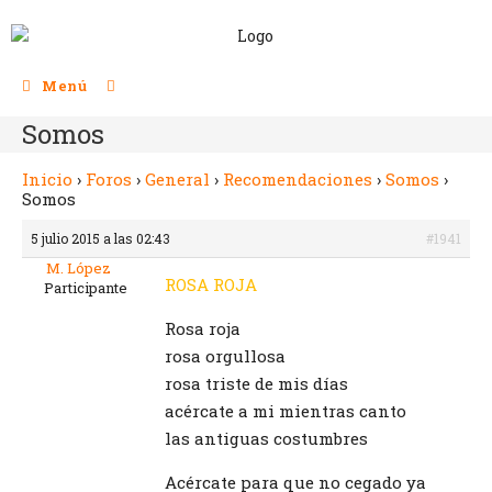
Menú
Somos
Inicio
›
Foros
›
General
›
Recomendaciones
›
Somos
›
Somos
5 julio 2015 a las 02:43
#1941
M. López
ROSA ROJA
Participante
Rosa roja
rosa orgullosa
rosa triste de mis días
acércate a mi mientras canto
las antiguas costumbres
Acércate para que no cegado ya