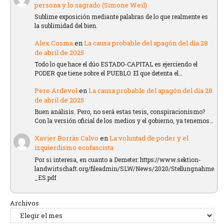
persona y lo sagrado (Simone Weil)
Sublime exposición mediante palabras de lo que realmente es
la sublimidad del bien.
Alex Cosma
en
La causa probable del apagón del día 28
de abril de 2025
Todo lo que hace el dúo ESTADO-CAPITAL es ejerciendo el
PODER que tiene sobre el PUEBLO. El que detenta el…
Pere Ardevol
en
La causa probable del apagón del día 28
de abril de 2025
Buen análisis. Pero, no será estas tesis, conspiracionismo?
Con la versión oficial de los medios y el gobierno, ya tenemos…
Xavier Borràs Calvo
en
La voluntad de poder y el
izquierdismo ecofascista
Por si interesa, en cuanto a Demeter: https://www.sektion-
landwirtschaft.org/fileadmin/SLW/News/2020/Stellungnahme
_ES.pdf
Archivos