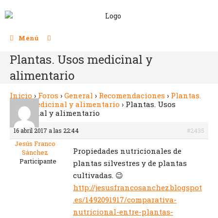
Menú
Plantas. Usos medicinal y
alimentario
Inicio
›
Foros
›
General
›
Recomendaciones
›
Plantas.
Usos medicinal y alimentario
›
Plantas. Usos
medicinal y alimentario
16 abril 2017 a las 22:44
#2435
Jesús Franco
Propiedades nutricionales de
Sánchez
Participante
plantas silvestres y de plantas
cultivadas. 😉
http://jesusfrancosanchez.blogspot
.es/1492091917/comparativa-
nutricional-entre-plantas-