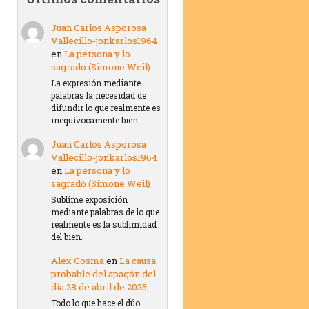
Juan Carlos Asporosa
Vallecillo-jonkarlos1964
en
La persona y lo
sagrado (Simone Weil)
La expresión mediante
palabras la necesidad de
difundir lo que realmente es
inequívocamente bien.
Juan Carlos Asporosa
Vallecillo-jonkarlos1964
en
La persona y lo
sagrado (Simone Weil)
Sublime exposición
mediante palabras de lo que
realmente es la sublimidad
del bien.
Alex Cosma
en
La causa
probable del apagón del
día 28 de abril de 2025
Todo lo que hace el dúo