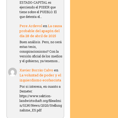
ESTADO-CAPITAL es
ejerciendo el PODER que
tiene sobre el PUEBLO. El
que detenta el…
Pere Ardevol
en
La causa
probable del apagón del
día 28 de abril de 2025
Buen análisis. Pero, no será
estas tesis,
conspiracionismo? Con la
versión oficial de los medios
y el gobierno, ya tenemos…
Xavier Borràs Calvo
en
La voluntad de poder y el
izquierdismo ecofascista
Por si interesa, en cuanto a
Demeter:
https://www.sektion-
landwirtschaft.org/fileadmi
n/SLW/News/2020/Stellung
nahme_ES.pdf