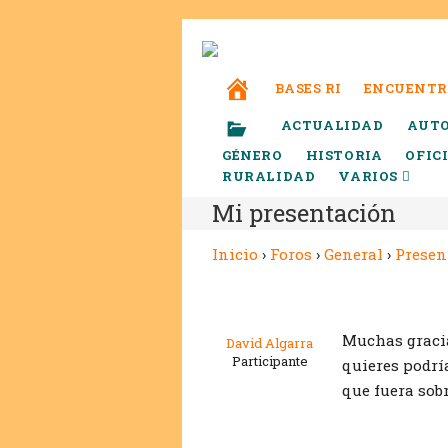
BASES RI
ENCUENTR
ACTUALIDAD
AUT
GÉNERO
HISTORIA
OFIC
RURALIDAD
VARIOS
Mi presentación
Inicio
›
Foros
›
General
›
Presen
Muchas gracias
David Algarra
Participante
quieres podrí
que fuera sobr