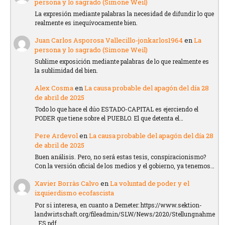
persona y lo sagrado (Simone Weil)
La expresión mediante palabras la necesidad de difundir lo que
realmente es inequívocamente bien.
Juan Carlos Asporosa Vallecillo-jonkarlos1964
en
La
persona y lo sagrado (Simone Weil)
Sublime exposición mediante palabras de lo que realmente es
la sublimidad del bien.
Alex Cosma
en
La causa probable del apagón del día 28
de abril de 2025
Todo lo que hace el dúo ESTADO-CAPITAL es ejerciendo el
PODER que tiene sobre el PUEBLO. El que detenta el…
Pere Ardevol
en
La causa probable del apagón del día 28
de abril de 2025
Buen análisis. Pero, no será estas tesis, conspiracionismo?
Con la versión oficial de los medios y el gobierno, ya tenemos…
Xavier Borràs Calvo
en
La voluntad de poder y el
izquierdismo ecofascista
Por si interesa, en cuanto a Demeter: https://www.sektion-
landwirtschaft.org/fileadmin/SLW/News/2020/Stellungnahme
_ES.pdf