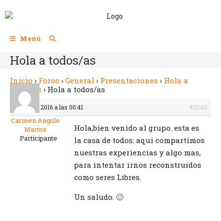
Menú
Hola a todos/as
Inicio
›
Foros
›
General
›
Presentaciones
›
Hola a
todos/as
›
Hola a todos/as
8 octubre 2016 a las 00:41
#2342
Carmen Angulo
Hola,bien venido al grupo. esta es
Martos
Participante
la casa de todos: aquí compartimos
nuestras experiencias y algo mas,
para intentar irnos reconstruidos
como seres Libres.
Un saludo. 🙂