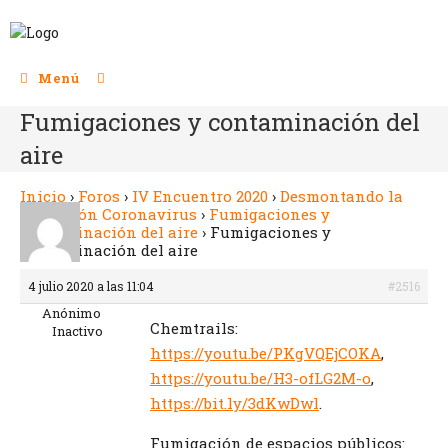
Menú
Fumigaciones y contaminación del
aire
Inicio
›
Foros
›
IV Encuentro 2020
›
Desmontando la
Operación Coronavirus
›
Fumigaciones y
contaminación del aire
›
Fumigaciones y
contaminación del aire
4 julio 2020 a las 11:04
#2516
Anónimo
Chemtrails:
Inactivo
https://youtu.be/PKgVQEjCOKA
,
https://youtu.be/H3-ofLG2M-o
,
https://bit.ly/3dKwDwl
.
Fumigación de espacios públicos: