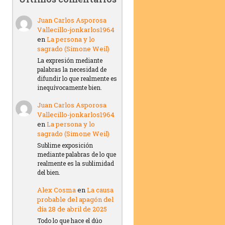
Juan Carlos Asporosa
Vallecillo-jonkarlos1964
en
La persona y lo
sagrado (Simone Weil)
La expresión mediante
palabras la necesidad de
difundir lo que realmente es
inequívocamente bien.
Juan Carlos Asporosa
Vallecillo-jonkarlos1964
en
La persona y lo
sagrado (Simone Weil)
Sublime exposición
mediante palabras de lo que
realmente es la sublimidad
del bien.
Alex Cosma
en
La causa
probable del apagón del
día 28 de abril de 2025
Todo lo que hace el dúo