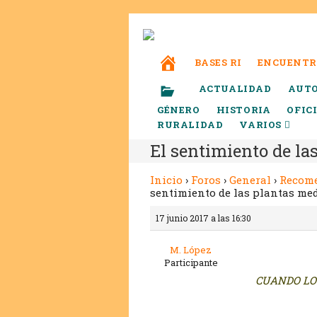
BASES RI
ENCUENTR
ACTUALIDAD
AUT
GÉNERO
HISTORIA
OFIC
RURALIDAD
VARIOS
El sentimiento de la
Inicio
›
Foros
›
General
›
Recom
sentimiento de las plantas me
17 junio 2017 a las 16:30
M. López
Participante
CUANDO LO