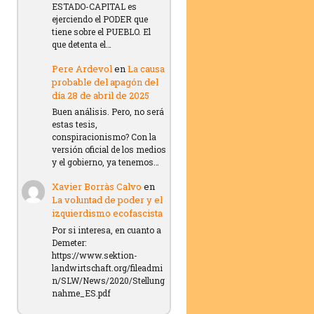
ESTADO-CAPITAL es
ejerciendo el PODER que
tiene sobre el PUEBLO. El
que detenta el…
Pere Ardevol
en
La causa
probable del apagón del
día 28 de abril de 2025
Buen análisis. Pero, no será
estas tesis,
conspiracionismo? Con la
versión oficial de los medios
y el gobierno, ya tenemos…
Xavier Borràs Calvo
en
La voluntad de poder y el
izquierdismo ecofascista
Por si interesa, en cuanto a
Demeter:
https://www.sektion-
landwirtschaft.org/fileadmi
n/SLW/News/2020/Stellung
nahme_ES.pdf